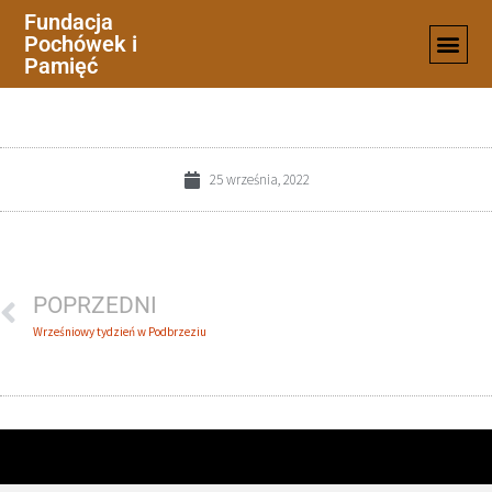
Fundacja
Pochówek i
15
Pamięć
25 września, 2022
POPRZEDNI
Wrześniowy tydzień w Podbrzeziu