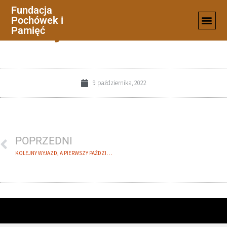
Fundacja
Pochówek i
TAB-2-JAN-1886-ANOWIL
Pamięć
9 października, 2022
POPRZEDNI
KOLEJNY WYJAZD, A PIERWSZY PAŹDZIERNIKOWY. PODBRZEZIE, LITWA.