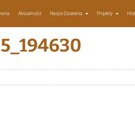
łówna
Aktualności
Nasze Działania
Projekty
Hist
5_194630