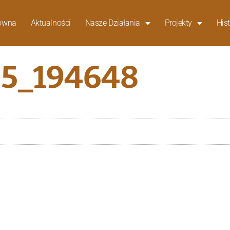
łówna
Aktualności
Nasze Działania
Projekty
Hist
5_194648