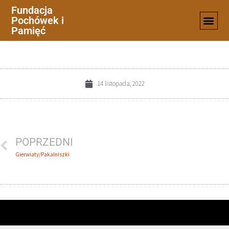
Fundacja
Pochówek i
2-5
Pamięć
14 listopada, 2022
POPRZEDNI
Gierwiaty/Pakalniszki