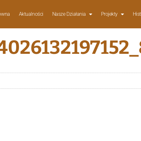
łówna
Aktualności
Nasze Działania
Projekty
Hist
24026132197152