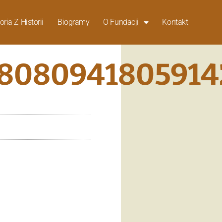
oria Z Historii
Biogramy
O Fundacji
Kontakt
_808094180591