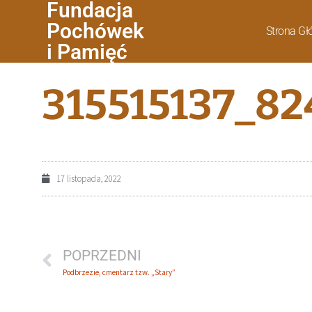
Fundacja
Pochówek
Strona G
i Pamięć
315515137_8
17 listopada, 2022
POPRZEDNI
Podbrzezie, cmentarz tzw. „Stary”