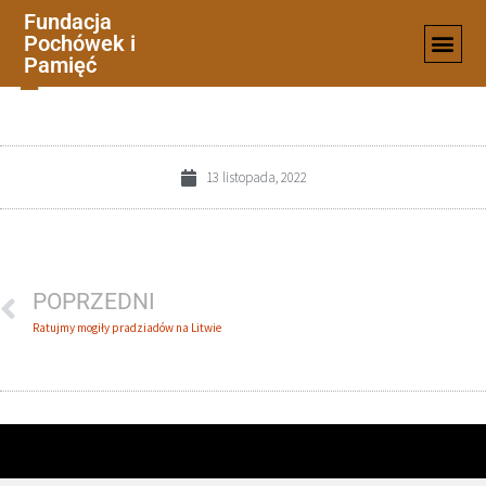
Fundacja
Pochówek i
2_1
Pamięć
13 listopada, 2022
POPRZEDNI
Ratujmy mogiły pradziadów na Litwie