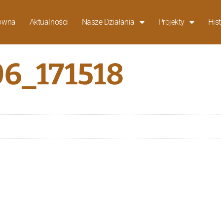
łówna
Aktualności
Nasze Działania
Projekty
Hist
6_171518