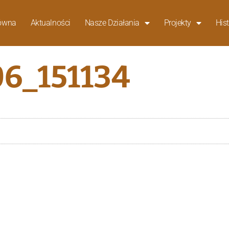
łówna
Aktualności
Nasze Działania
Projekty
Hist
6_151134