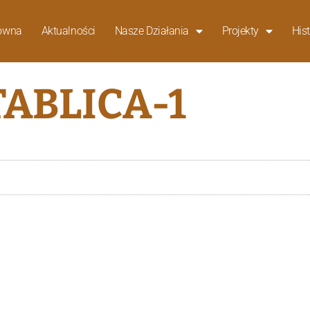
łówna
Aktualności
Nasze Działania
Projekty
Hist
TABLICA-1