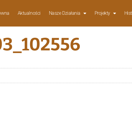
łówna
Aktualności
Nasze Działania
Projekty
Hist
3_102556