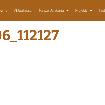
łówna
Aktualności
Nasze Działania
Projekty
Hist
6_112127