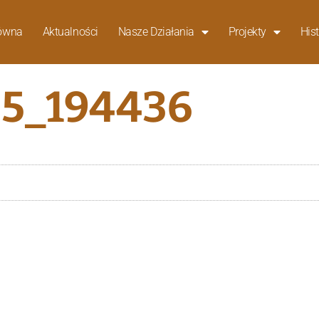
łówna
Aktualności
Nasze Działania
Projekty
Hist
5_194436