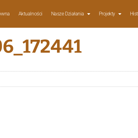
łówna
Aktualności
Nasze Działania
Projekty
Hist
6_172441