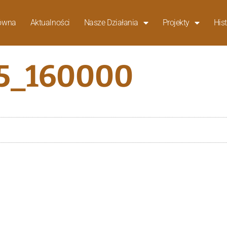
łówna
Aktualności
Nasze Działania
Projekty
Hist
5_160000