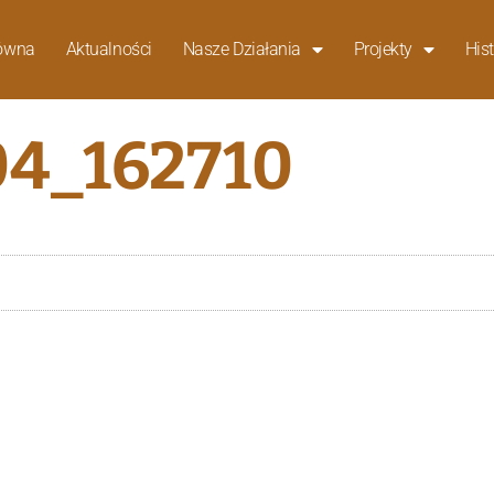
łówna
Aktualności
Nasze Działania
Projekty
Hist
4_162710