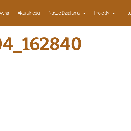
łówna
Aktualności
Nasze Działania
Projekty
Hist
4_162840