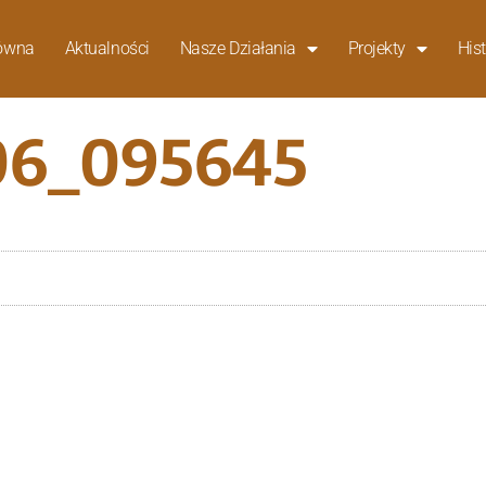
łówna
Aktualności
Nasze Działania
Projekty
Hist
06_095645