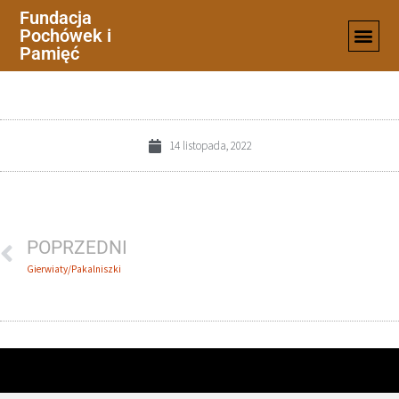
Fundacja
Pochówek i
17-1
Pamięć
14 listopada, 2022
POPRZEDNI
Gierwiaty/Pakalniszki