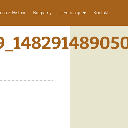
oria Z Historii
Biogramy
O Fundacji
Kontakt
9_14829148905