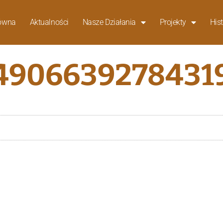
łówna
Aktualności
Nasze Działania
Projekty
Hist
4906639278431