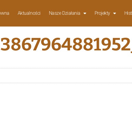
łówna
Aktualności
Nasze Działania
Projekty
Hist
33867964881952