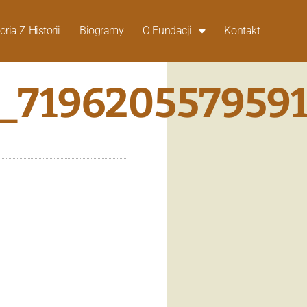
oria Z Historii
Biogramy
O Fundacji
Kontakt
_719620557959