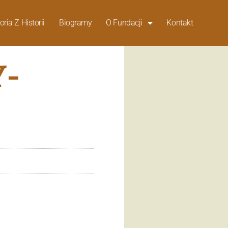
oria Z Historii
Biogramy
O Fundacji
Kontakt
Y-