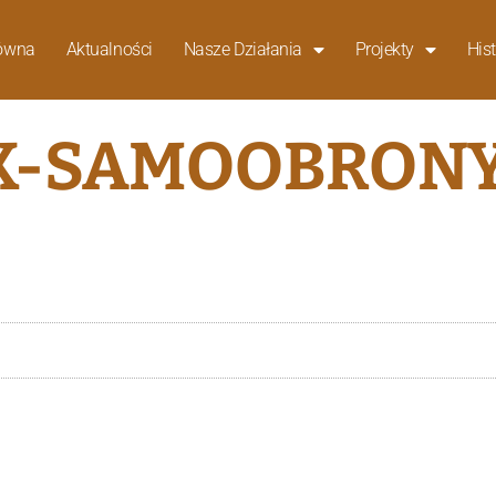
łówna
Aktualności
Nasze Działania
Projekty
Hist
K-SAMOOBRON