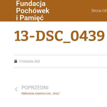
Fundacja
Pochówek
Strona G
i Pamięć
13-DSC_0439
5 listopada, 2022
POPRZEDNI
Podbrzezie, cmentarz tzw. „Stary”