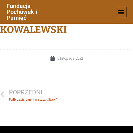
Fundacja
Pochówek i
FB-FRANCISZEK-
Pamięć
KOWALEWSKI
5 listopada, 2022
POPRZEDNI
Podbrzezie, cmentarz tzw. „Stary”