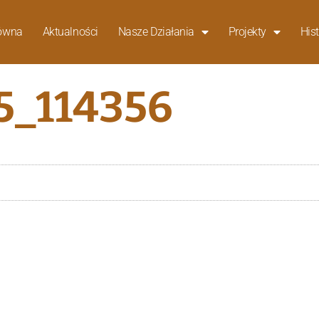
łówna
Aktualności
Nasze Działania
Projekty
Hist
5_114356