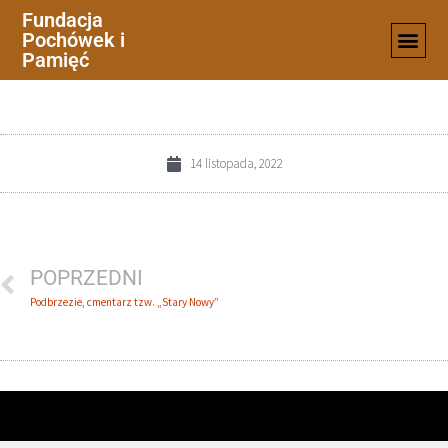
Fundacja
Pochówek i
3-5
Pamięć
14 listopada, 2022
POPRZEDNI
Podbrzezie, cmentarz tzw. „Stary Nowy”