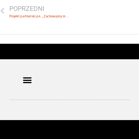
POPRZEDNI
Projekt partnerski pn. „Zachowajmy miejsca pochówku parafii i gminy Podbrzezie na Litwie.”