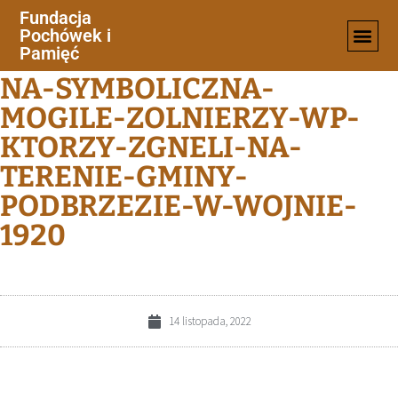
Fundacja
Pochówek i
CM.-NOWY-Z-WIDOKIEM-
Pamięć
NA-SYMBOLICZNA-
MOGILE-ZOLNIERZY-WP-
KTORZY-ZGNELI-NA-
TERENIE-GMINY-
PODBRZEZIE-W-WOJNIE-
1920
14 listopada, 2022