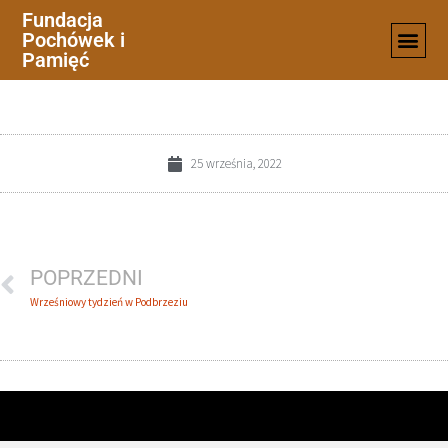
Fundacja
Pochówek i
17
Pamięć
25 września, 2022
POPRZEDNI
Wrześniowy tydzień w Podbrzeziu