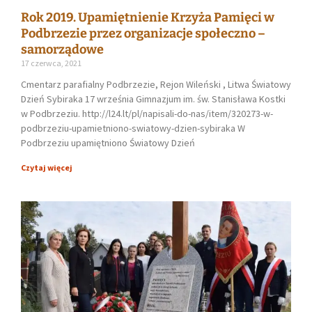
Rok 2019. Upamiętnienie Krzyża Pamięci w
Podbrzezie przez organizacje społeczno –
samorządowe
17 czerwca, 2021
Cmentarz parafialny Podbrzezie, Rejon Wileński , Litwa Światowy
Dzień Sybiraka 17 września Gimnazjum im. św. Stanisława Kostki
w Podbrzeziu. http://l24.lt/pl/napisali-do-nas/item/320273-w-
podbrzeziu-upamietniono-swiatowy-dzien-sybiraka W
Podbrzeziu upamiętniono Światowy Dzień
Czytaj więcej