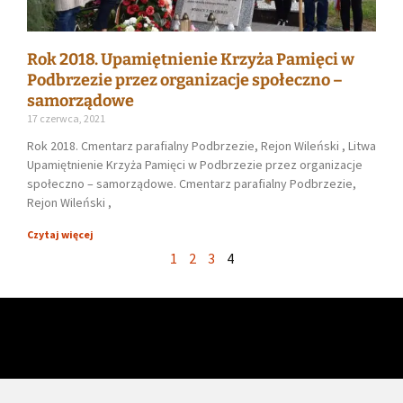
Rok 2018. Upamiętnienie Krzyża Pamięci w
Podbrzezie przez organizacje społeczno –
samorządowe
17 czerwca, 2021
Rok 2018. Cmentarz parafialny Podbrzezie, Rejon Wileński , Litwa
Upamiętnienie Krzyża Pamięci w Podbrzezie przez organizacje
społeczno – samorządowe. Cmentarz parafialny Podbrzezie,
Rejon Wileński ,
Czytaj więcej
1
2
3
4