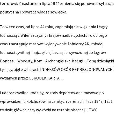
terrorowi. Z nastaniem lipca 1944 zmienia się ponownie sytuacja
polityczna i powraca władza sowiecka.
To w ten czas, od lipca 44 roku, zapełniają się więzienia i łagry
ludnością z Wileńszczyzny i krajów nadbałtyckich. To od tego
czasu następuje masowe wyłapywanie żołnierzy AK, młodej
ludności cywilnej i najczęściej bez sądu wywożonej do łagrów
Donbasu, Workuty, Komi, Archangielska. Kaługi…To są dziesiątki
tysięcy, ujęte w listach INDEKSÓW OSÓB REPRESJONOWANYCH,
wydanych przez OSRODEK KARTA…
Ludność cywilna, rodziny, zostały deportowane masowo po
wprowadzeniu kołchozów na tamtych terenach i lata 1949, 1951
to dwie główne daty wywózki na terenie obecnej LITWY,