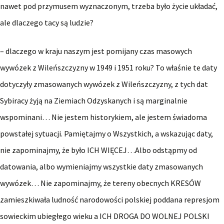
nawet pod przymusem wyznaczonym, trzeba było życie układać,
ale dlaczego tacy są ludzie?
– dlaczego w kraju naszym jest pomijany czas masowych
wywózek z Wileńszczyzny w 1949 i 1951 roku? To właśnie te daty
dotyczyły zmasowanych wywózek z Wileńszczyzny, z tych dat
Sybiracy żyją na Ziemiach Odzyskanych i są marginalnie
wspominani… Nie jestem historykiem, ale jestem świadoma
powstałej sytuacji. Pamiętajmy o Wszystkich, a wskazując daty,
nie zapominajmy, że było ICH WIĘCEJ…Albo odstąpmy od
datowania, albo wymieniajmy wszystkie daty zmasowanych
wywózek… Nie zapominajmy, że tereny obecnych KRESÓW
zamieszkiwała ludność narodowości polskiej poddana represjom
sowieckim ubiegłego wieku a ICH DROGA DO WOLNEJ POLSKI