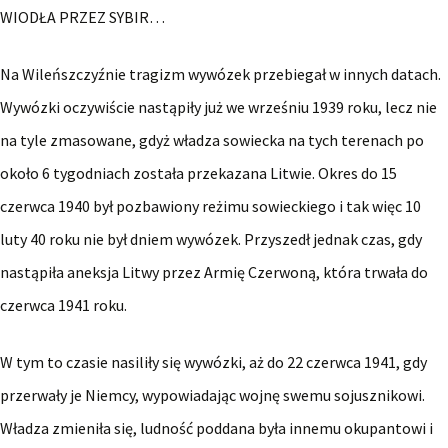
WIODŁA PRZEZ SYBIR…
Na Wileńszczyźnie tragizm wywózek przebiegał w innych datach.
Wywózki oczywiście nastąpiły już we wrześniu 1939 roku, lecz nie
na tyle zmasowane, gdyż władza sowiecka na tych terenach po
około 6 tygodniach została przekazana Litwie. Okres do 15
czerwca 1940 był pozbawiony reżimu sowieckiego i tak więc 10
luty 40 roku nie był dniem wywózek. Przyszedł jednak czas, gdy
nastąpiła aneksja Litwy przez Armię Czerwoną, która trwała do
czerwca 1941 roku.
W tym to czasie nasiliły się wywózki, aż do 22 czerwca 1941, gdy
przerwały je Niemcy, wypowiadając wojnę swemu sojusznikowi.
Władza zmieniła się, ludność poddana była innemu okupantowi i