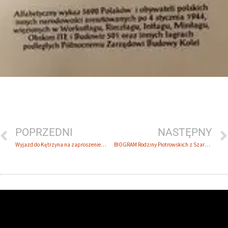
POPRZEDNI
NASTĘPNY
Wyjazd do Kętrzyna na zaproszenie…
BIOGRAM Rodziny Piotrowskich z Szarn, rodzina zesłańców