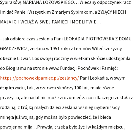
Sybiraków, MARIANA ŁOZOWSKIEGO… Wieczny odpoczynek racz
Im dać Panie i Wszystkim Zmarłym Sybirakom, a ŻYJĄCY NIECH
MAJĄ ICH WCIĄŻ W SWEJ PAMIĘCI I MODLITWIE…
– jak odbiera czas zesłania Pani LEOKADIA PIOTROWSKA Z DOMU
GRADZEWICZ, zesłana w 1951 roku z terenów Wileńszczyzny,
obecnie Litwa?. Los swojej rodziny w wielkim skrócie udostępniła
do Biogramu na stronie www. Fundacji Pochówek i Pamięć :
https://pochowekipamiec.pl/zeslancy/
Pani Leokadia, w swym
długim życiu, tak, w czerwcu skończy 100 lat, miała różne
przeżycia, ale nadal nie może zrozumieć za co i dlaczego została z
rodziną, z trójką małych dzieci zesłana w śniegi Syberii? Gdy
minęła już wojna, gdy można było powiedzieć, że i bieda
powojenna mija…Prawda, trzeba było żyć i w każdym miejscu ,